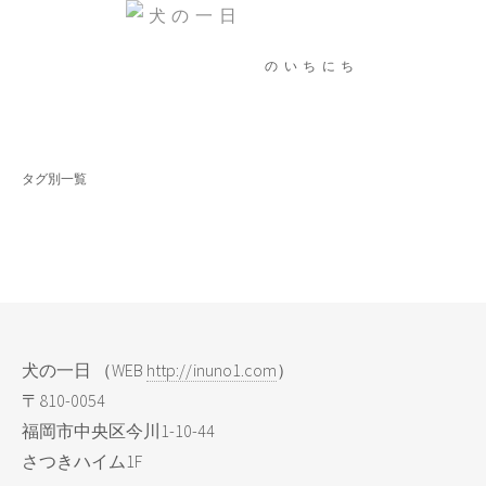
のいちにち
タグ別一覧
イートインなんて、いかがでしょーう
ラシック天神福岡POP UP SHOP
おやつについて
イベント
犬の一日 （WEB
http://inuno1.com
）
〒810-0054
福岡市中央区今川1-10-44
さつきハイム1F