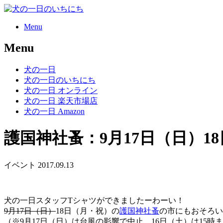
のいちにち
Menu
Menu
犬の一日
犬の一日のいちにち
犬の一日 オンライン
犬の一日 楽天市場店
犬の一日 Amazon
護国神社蚤：9月17日（日）1
イベント
2017.09.13
犬の一日スタッフTシャツができましたーわーい！
9月17日（日）
18日（月・祝）の
護国神社蚤
の市にもおそろい
（※9月17日（日）は台風の影響で中止。16日（土）は15時