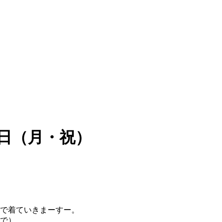
8日（月・祝）
で着ていきまーすー。
まで）