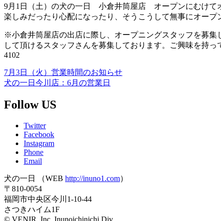
9月1日（土）の犬の一日 小倉井筒屋店 オープンにむけて
楽しみだったり心配になったり、そうこうして無事にオープ
※小倉井筒屋店の出店に際し、オープニングスタッフを募集
して頂けるスタッフさんを募集しております。ご興味を持って頂
4102
7月3日（火）営業時間のお知らせ
犬の一日今川店：6月の営業日
Follow US
Twitter
Facebook
Instagram
Phone
Email
犬の一日 （WEB
http://inuno1.com
）
〒810-0054
福岡市中央区今川1-10-44
さつきハイム1F
© VENIR, Inc. Inunoichinichi Div.